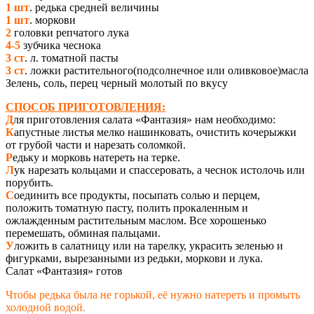
1 шт
. редька средней величины
1 шт
. моркови
2
головки репчатого лука
4-5
зубчика чеснока
3 ст
. л. томатной пасты
3 ст
. ложки растительного(подсолнечное или оливковое)масла
Зелень, соль, перец черный молотый по вкусу
СПОСОБ ПРИГОТОВЛЕНИЯ:
Д
ля приготовления салата «Фантазия» нам необходимо:
К
апустные листья мелко нашинковать, очистить кочерыжки
от грубой части и нарезать соломкой.
Р
едьку и морковь натереть на терке.
Л
ук нарезать кольцами и спассеровать, а чеснок истолочь или
порубить.
С
оединить все продукты, посыпать солью и перцем,
положить томатную пасту, полить прокаленным и
ожлажденным растительным маслом. Все хорошенько
перемешать, обминая пальцами.
У
ложить в салатницу или на тарелку, украсить зеленью и
фигурками, вырезанными из редьки, моркови и лука.
Салат «Фантазия» готов
Чтобы редька была не горькой, её нужно натереть и промыть
холодной водой.