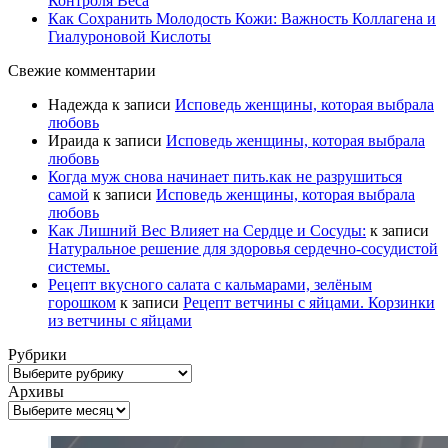
Контроля Веса
Как Сохранить Молодость Кожи: Важность Коллагена и
Гиалуроновой Кислоты
Свежие комментарии
Надежда
к записи
Исповедь женщины, которая выбрала
любовь
Ираида
к записи
Исповедь женщины, которая выбрала
любовь
Когда муж снова начинает пить.как не разрушиться
самой
к записи
Исповедь женщины, которая выбрала
любовь
Как Лишний Вес Влияет на Сердце и Сосуды:
к записи
Натуральное решение для здоровья сердечно-сосудистой
системы.
Рецепт вкусного салата с кальмарами, зелёным
горошком
к записи
Рецепт ветчины с яйцами. Корзинки
из ветчины с яйцами
Рубрики
Рубрики
Архивы
Архивы