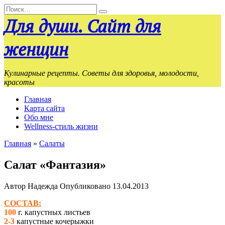
Перейти
Search
к
for:
Для души. Сайт для
содержанию
женщин
Кулинарные рецепты. Советы для здоровья, молодости,
красоты
Главная
Карта сайта
Обо мне
Wellness-стиль жизни
Главная
»
Салаты
Салат «Фантазия»
Автор
Надежда
Опубликовано
13.04.2013
СОСТАВ:
100
г. капустных листьев
2-3
капустные кочерыжки