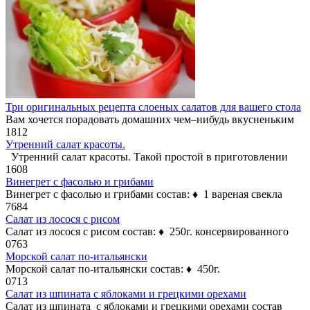
Три оригинальных рецепта слоеных салатов для вашего стола
Вам хочется порадовать домашних чем–нибудь вкусненьким
1
812
Утренний салат красоты.
Утренний салат красоты. Такой простой в приготовлении
1
608
Винегрет с фасолью и грибами
Винегрет с фасолью и грибами состав: ♦ 1 вареная свекла
7
684
Салат из лосося с рисом
Салат из лосося с рисом состав: ♦ 250г. консервированного
0
763
Морской салат по-итальянски
Морской салат по-итальянски состав: ♦ 450г.
0
713
Салат из шпината с яблоками и грецкими орехами
Салат из шпината с яблоками и грецкими орехами состав