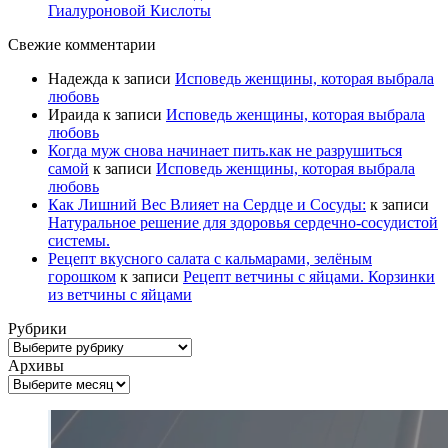
Гиалуроновой Кислоты
Свежие комментарии
Надежда
к записи
Исповедь женщины, которая выбрала
любовь
Ираида
к записи
Исповедь женщины, которая выбрала
любовь
Когда муж снова начинает пить.как не разрушиться
самой
к записи
Исповедь женщины, которая выбрала
любовь
Как Лишний Вес Влияет на Сердце и Сосуды:
к записи
Натуральное решение для здоровья сердечно-сосудистой
системы.
Рецепт вкусного салата с кальмарами, зелёным
горошком
к записи
Рецепт ветчины с яйцами. Корзинки
из ветчины с яйцами
Рубрики
Рубрики
Архивы
Архивы