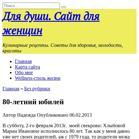
Перейти
Search
к
for:
Для души. Сайт для
содержанию
женщин
Кулинарные рецепты. Советы для здоровья, молодости,
красоты
Главная
Карта сайта
Обо мне
Wellness-стиль жизни
Главная
»
Без рубрики
80-летний юбилей
Автор
Надежда
Опубликовано
06.02.2013
В субботу, 2-го февраля 2013г. моей свекрови: Хлыбовой
Марии Ивановне исполнилось 80 лет. Так как у меня давно
уже нет своих родителей, аж с 1979 года, то родители мужа