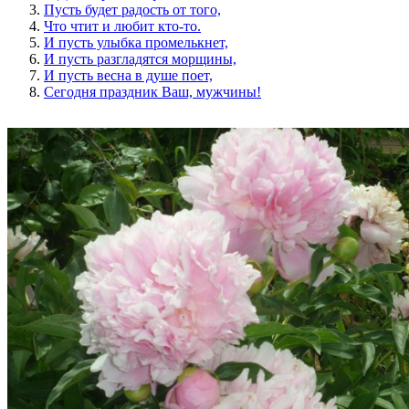
Пусть будет радость от того,
Что чтит и любит кто-то.
И пусть улыбка промелькнет,
И пусть разгладятся морщины,
И пусть весна в душе поет,
Сегодня праздник Ваш, мужчины!