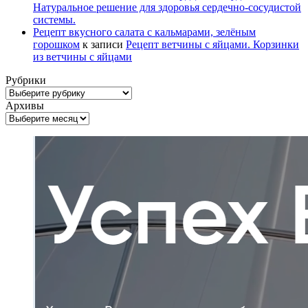
Натуральное решение для здоровья сердечно-сосудистой
системы.
Рецепт вкусного салата с кальмарами, зелёным
горошком
к записи
Рецепт ветчины с яйцами. Корзинки
из ветчины с яйцами
Рубрики
Рубрики
Архивы
Архивы