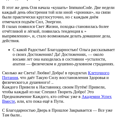
В этот же день Оля начала «кушать» ImmunoCode. Две недели
каждый день обострения той или иной «хроники», на связи
были практически круглосуточно, но с каждым днём
отмечался подъём Сил, Энергии.
В глазах появился Свет Жизни, походка становилась более
отчётливой и лёгкой, появилась тенденция к »
выпрямлению», и, стало возможным делать домашние дела,
действия.
С какой Радостью! Благодарностью! Ольга рассказывает
о своих Достижениях! Да! Достижениях, — около
восьми лет она находилась в состоянии «усталости,
апатии — физическом и душевно-духовном страданиях.
Сколько же Света! Любви! Добра! в продуктах
Клеточного
Питания
, что даёт Такую Силу восстановления Здоровья и
физического,и душевного! ..
Каждого Привели к Наставнику, своим Путём! Привели,
чтобы каждый из нас Спешил Творить Добро! Это
Предназначение Каждого, кто сейчас уже в
Академии Успех
Вместе
, или, кто пока ещё в Пути.
С Благодарностью Дверь в Прошлое Закрывается — Все уже
Там были..