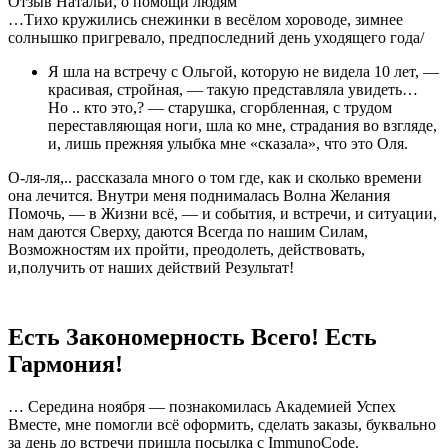
Отзыв Натальи, о помощи людям
…Тихо кружились снежинки в весёлом хороводе, зимнее
солнышко пригревало, предпоследний день уходящего года/
Я шла на встречу с Ольгой, которую не видела 10 лет, —
красивая, стройная, — такую представляла увидеть…
Но .. кто это,? — старушка, сгорбленная, с трудом
переставляющая ноги, шла ко мне, страдания во взгляде,
и, лишь прежняя улыбка мне «сказала», что это Оля.
О-ля-ля,.. рассказала много о том где, как и сколько времени
она лечится. Внутри меня поднималась Волна Желания
Помочь, — в Жизни всё, — и события, и встречи, и ситуации,
нам даются Сверху, даются Всегда по нашим Силам,
Возможностям их пройти, преодолеть, действовать,
и,получить от наших действий Результат!
Есть Закономерность Всего! Есть
Гармония!
… Середина ноября — познакомилась Академией Успех
Вместе, мне помогли всё оформить, сделать заказы, буквально
за день до встречи пришла посылка с ImmunoCode.