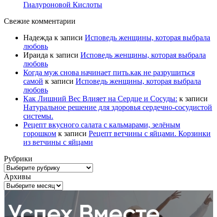
Гиалуроновой Кислоты
Свежие комментарии
Надежда
к записи
Исповедь женщины, которая выбрала
любовь
Ираида
к записи
Исповедь женщины, которая выбрала
любовь
Когда муж снова начинает пить.как не разрушиться
самой
к записи
Исповедь женщины, которая выбрала
любовь
Как Лишний Вес Влияет на Сердце и Сосуды:
к записи
Натуральное решение для здоровья сердечно-сосудистой
системы.
Рецепт вкусного салата с кальмарами, зелёным
горошком
к записи
Рецепт ветчины с яйцами. Корзинки
из ветчины с яйцами
Рубрики
Рубрики
Архивы
Архивы