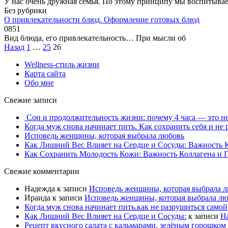
У нас очень дружная семья. По этому принципу мы воспитыва
Без рубрики
О привлекательности блюд. Оформление готовых блюд
0
851
Вид блюда, его привлекательность… При мысли об
Пагинация
Назад
1
…
25
26
записей
Wellness-стиль жизни
Карта сайта
Обо мне
Свежие записи
Сон и продолжительность жизни: почему 4 часа — это не
Когда муж снова начинает пить. Как сохранить себя и не
Исповедь женщины, которая выбрала любовь
Как Лишний Вес Влияет на Сердце и Сосуды: Важность 
Как Сохранить Молодость Кожи: Важность Коллагена и 
Свежие комментарии
Надежда
к записи
Исповедь женщины, которая выбрала 
Ираида
к записи
Исповедь женщины, которая выбрала л
Когда муж снова начинает пить.как не разрушиться самой
Как Лишний Вес Влияет на Сердце и Сосуды:
к записи
На
Рецепт вкусного салата с кальмарами, зелёным горошком