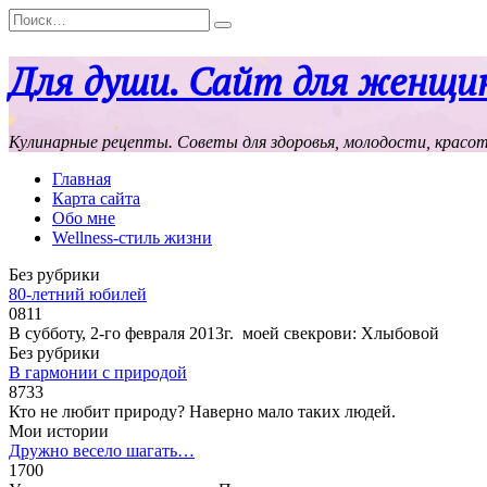
Перейти
Search
к
for:
содержанию
Для души. Сайт для женщи
Кулинарные рецепты. Советы для здоровья, молодости, красо
Главная
Карта сайта
Обо мне
Wellness-стиль жизни
Без рубрики
80-летний юбилей
0
811
В субботу, 2-го февраля 2013г. моей свекрови: Хлыбовой
Без рубрики
В гармонии с природой
8
733
Кто не любит природу? Наверно мало таких людей.
Мои истории
Дружно весело шагать…
1
700