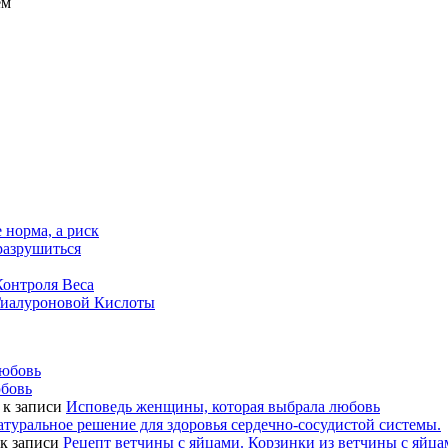
ем
 норма, а риск
 разрушиться
Контроля Веса
Гиалуроновой Кислоты
любовь
юбовь
к записи
Исповедь женщины, которая выбрала любовь
туральное решение для здоровья сердечно-сосудистой системы.
к записи
Рецепт ветчины с яйцами. Корзинки из ветчины с яйца